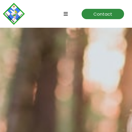
Contact
Home
Speltakken
Verhuur
Over ons