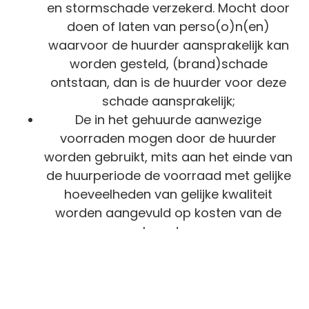
en stormschade verzekerd. Mocht door
doen of laten van perso(o)n(en)
waarvoor de huurder aansprakelijk kan
worden gesteld, (brand)schade
ontstaan, dan is de huurder voor deze
schade aansprakelijk;
De in het gehuurde aanwezige
voorraden mogen door de huurder
worden gebruikt, mits aan het einde van
de huurperiode de voorraad met gelijke
hoeveelheden van gelijke kwaliteit
worden aangevuld op kosten van de
huurder;
Verhuurder is bevoegd om te allen tijde
de verhuurde opstal te betreden. Hierbij
wordt zoveel mogelijk rekening
gehouden met het belang van de