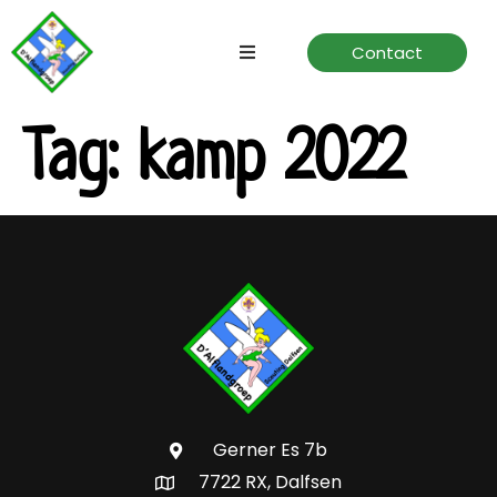
Contact
Home
Tag:
kamp 2022
Speltakken
Verhuur
Over ons
Gerner Es 7b
7722 RX, Dalfsen