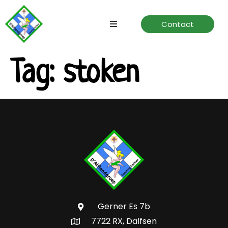
Contact
Home
Tag:
stoken
Speltakken
Verhuur
Over ons
Gerner Es 7b
7722 RX, Dalfsen