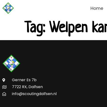
Home
Tag:
Welpen ka
Gerner Es 7b
7722 RX, Dalfsen
info@scoutingdalfsen.nl